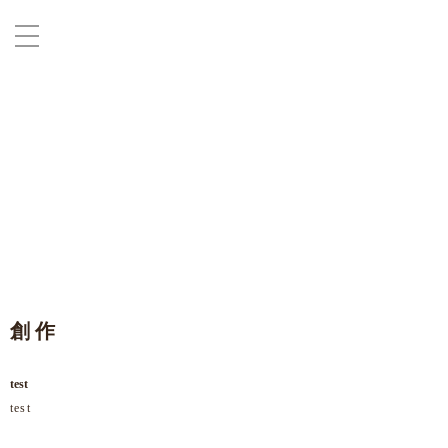
創 作
test
test